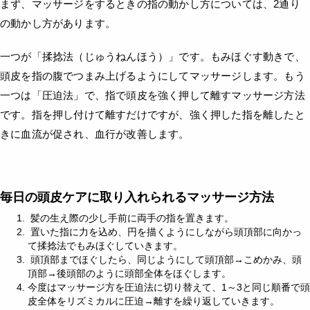
まず、マッサージをするときの指の動かし方については、2通り
の動かし方があります。
一つが「揉捻法（じゅうねんほう）」です。もみほぐす動きで、
頭皮を指の腹でつまみ上げるようにしてマッサージします。もう
一つは「圧迫法」で、指で頭皮を強く押して離すマッサージ方法
です。指を押し付けて離すだけですが、強く押した指を離したと
きに血流が促され、血行が改善します。
毎日の頭皮ケアに取り入れられるマッサージ方法
髪の生え際の少し手前に両手の指を置きます。
置いた指に力を込め、円を描くようにしながら頭頂部に向かっ
て揉捻法でもみほぐしていきます。
頭頂部までほぐしたら、同じようにして頭頂部→こめかみ、頭
頂部→後頭部のように頭部全体をほぐします。
今度はマッサージ方を圧迫法に切り替えて、1～3と同じ順番で頭
皮全体をリズミカルに圧迫→離すを繰り返していきます。