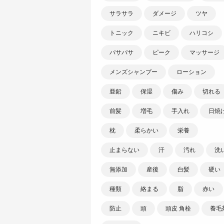
サラサラ
ダメージ
ツヤ
トニック
ニキビ
ハリコシ
パサパサ
ピーク
マッサージ
メンズシャンプー
ローション
亜鉛
保湿
傷み
切れる
前髪
増毛
手入れ
日焼
枕
柔らかい
栄養
止まらない
汗
汚れ
洗
無添加
産後
白髪
硬い
種類
絡まる
脂
赤い
防止
頭
頭皮 角栓
養毛