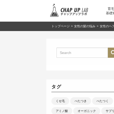
育
基礎
トップページ
>
女性の髪の悩み
>
女性のヘ
タグ
くせ毛
べたつき
べたつく
アミノ酸
オーガニック
サプ