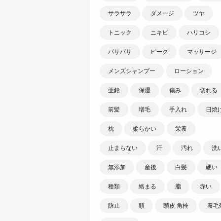
サラサラ
ダメージ
ツヤ
トニック
ニキビ
ハリコシ
パサパサ
ピーク
マッサージ
メンズシャンプー
ローション
亜鉛
保湿
傷み
切れる
前髪
増毛
手入れ
日焼
枕
柔らかい
栄養
止まらない
汗
汚れ
洗
無添加
産後
白髪
硬い
種類
絡まる
脂
赤い
防止
頭
頭皮 角栓
養毛