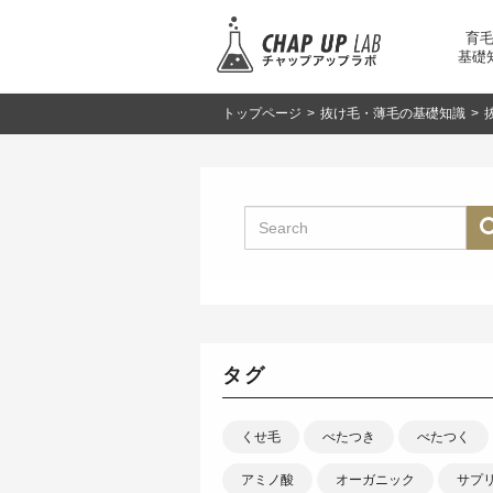
育
基礎
トップページ
>
抜け毛・薄毛の基礎知識
>
タグ
くせ毛
べたつき
べたつく
アミノ酸
オーガニック
サプ