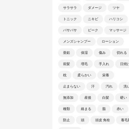
サラサラ
ダメージ
ツヤ
トニック
ニキビ
ハリコシ
パサパサ
ピーク
マッサージ
メンズシャンプー
ローション
亜鉛
保湿
傷み
切れる
前髪
増毛
手入れ
日焼
枕
柔らかい
栄養
止まらない
汗
汚れ
洗
無添加
産後
白髪
硬い
種類
絡まる
脂
赤い
防止
頭
頭皮 角栓
養毛