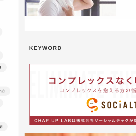
KEYWORD
け
い方
剤