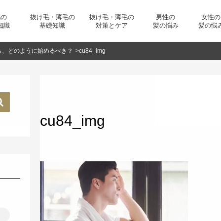
毛の
抜け毛・薄毛の
抜け毛・薄毛の
男性の
女性の
知識
基礎知識
対策とケア
髪の悩み
髪の悩
ら、どのように始めるべき？
>
cu84_img
cu84_img
リ