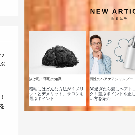
NEW ARTI
新着記事
ッ
ぶ
抜け毛・薄毛の知識
男性のヘアケアシャンプー
増毛にはどんな方法が？メリ
30過ぎたら髪にヘアト
ットとデメリット、サロンを
ク！選ぶポイントや正
ク！
選ぶポイント
い方を紹介
を