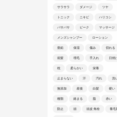
サラサラ
ダメージ
ツヤ
トニック
ニキビ
ハリコシ
パサパサ
ピーク
マッサージ
メンズシャンプー
ローション
亜鉛
保湿
傷み
切れる
前髪
増毛
手入れ
日焼
枕
柔らかい
栄養
止まらない
汗
汚れ
洗
無添加
産後
白髪
硬い
種類
絡まる
脂
赤い
防止
頭
頭皮 角栓
養毛