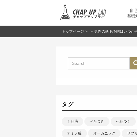
育
基礎
トップページ
>
>
男性の薄毛予防はいつか
タグ
くせ毛
べたつき
べたつく
アミノ酸
オーガニック
サプ