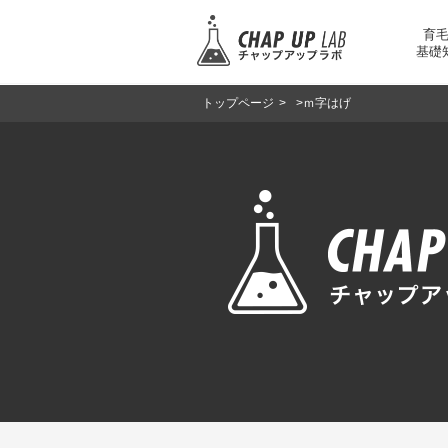
育
基礎
トップページ
>
>
ｍ字はげ