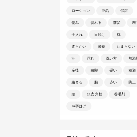
ローション
亜鉛
保湿
傷み
切れる
前髪
増
手入れ
日焼け
枕
柔らかい
栄養
止まらない
汗
汚れ
洗い方
無添
産後
白髪
硬い
種類
絡まる
脂
赤い
防止
頭
頭皮 角栓
養毛剤
ｍ字はげ