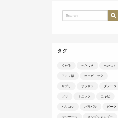
タグ
くせ毛
べたつき
べたつく
アミノ酸
オーガニック
サプリ
サラサラ
ダメージ
ツヤ
トニック
ニキビ
ハリコシ
パサパサ
ピーク
マッサージ
メンズシャンプー